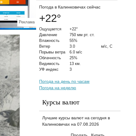
Погода в Калинковичах сейчас
+22
°
Реклама
Ощущается
+22°
Давление
750 мм рт. ст.
Влажность
55%
Ветер
3.0
м/с, С
Порывы ветра
6.0 м/с
Облачность
25%
Видимость
13 км.
УФ индекс
3
Погода на день по часам
Погода на неделю
Курсы валют
Лучшие курсы валют на сегодня в
Калинковичах на 07.08.2026
Продать
Купить