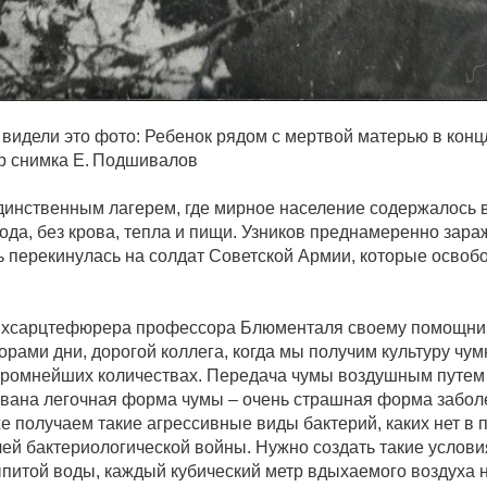
видели это фото: Ребенок рядом с мертвой матерью в конц
ор снимка Е. Подшивалов
инственным лагерем, где мирное население содержалось в
ода, без крова, тепла и пищи. Узников преднамеренно зар
ь перекинулась на солдат Советской Армии, которые освоб
йхсарцтефюрера профессора Блюменталя своему помощни
горами дни, дорогой коллега, когда мы получим культуру чу
огромнейших количествах. Передача чумы воздушным путем
вана легочная форма чумы – очень страшная форма забол
 получаем такие агрессивные виды бактерий, каких нет в 
ей бактериологической войны. Нужно создать такие услови
ыпитой воды, каждый кубический метр вдыхаемого воздуха