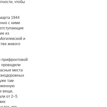
тности, чтобы
 марта 1944
енно с ними
а отступающие
ие из
 Могилевской и
стве живого
ии прифронтовой
ы проводили
пасные места
езнодорожных
 уже там
роженную
е вещи,
али от 2–5
ких
 тех, кто