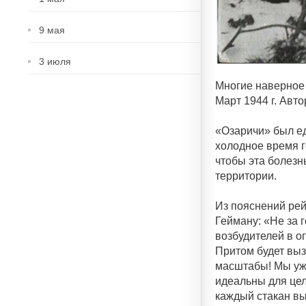
9 мая
3 июля
Многие наверное 
Март 1944 г. Авт
«Озаричи» был ед
холодное время г
чтобы эта болезн
территории.
Из пояснений ре
Гейману: «Не за 
возбудителей в 
Притом будет выз
масштабы! Мы уже
идеальны для цел
каждый стакан в