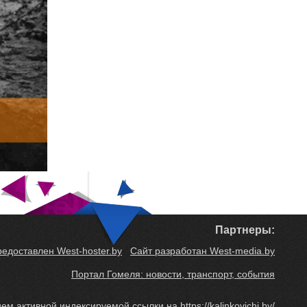
Партнеры:
редоставлен West-hoster.by
Сайт разработан West-media.by
Портал Гомеля: новости, транспорт, события
м активной индексируемой ссылки на https://kalinkovichi.by/