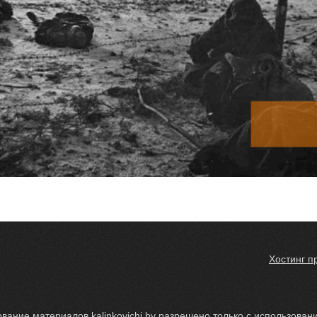
Хостинг п
вание материалов kalinkovichi.by разрешено только с использование