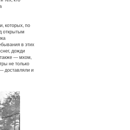
а
и, которых, по
од открытым
ика
ебывания в этих
снег, дожди
 также — мхом,
тры не только
 — доставляли и