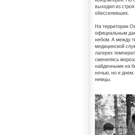
выходил из строя
обессилевших.
На территории Оз
официальным данн
небом. А между т
медицинской служ
лагерях температ
сменялись мороза
найденными на бо
ночью, но и днем
немцы.