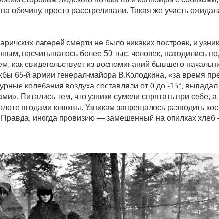
 на обочину, просто расстреливали. Такая же участь ожидал
аричских лагерей смерти не было никаких построек, и узник
ым, насчитывалось более 50 тыс. человек, находились п
ем, как свидетельствует из воспоминаний бывшего начальн
бы 65-й армии генерал-майора В.Колодкина, «за время пр
урные колебания воздуха составляли от 0 до -15°, выпадал 
ми». Питались тем, что узники сумели спрятать при себе, а
лоте ягодами клюквы. Узникам запрещалось разводить кос
. Правда, иногда провизию — замешенный на опилках хлеб