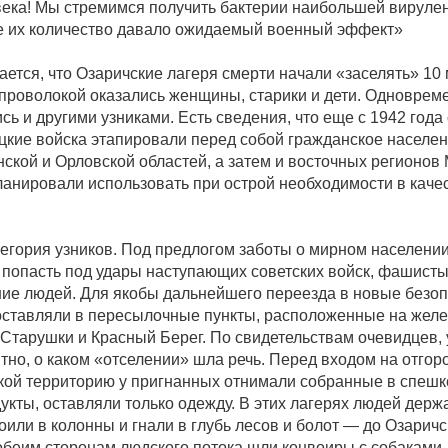
ека! Мы стремимся получить бактерии наибольшей вирулен
 их количество давало ожидаемый военный эффект»
ется, что Озаричские лагеря смерти начали «заселять» 10
 проволокой оказались женщины, старики и дети. Одноврем
сь и другими узниками. Есть сведения, что еще с 1942 год
кие войска этапировали перед собой гражданское населен
ской и Орловской областей, а затем и восточных регионов
ланировали использовать при острой необходимости в каче
тегория узников. Под предлогом заботы о мирном населен
 попасть под удары наступающих советских войск, фашист
ние людей. Для якобы дальнейшего переезда в новые безо
оставляли в пересылочные пункты, расположенные на жел
 Старушки и Красный Берег. По свидетельствам очевидцев,
тно, о каком «отселении» шла речь. Перед входом на отго
кой территорию у пригнанных отнимали собранные в спешк
укты, оставляли только одежду. В этих лагерях людей держ
роили в колонны и гнали в глубь лесов и болот — до Озаричс
обеим сторонам людского потока шли конвоиры с собаками, и