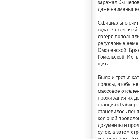
заражал бы челов
даже наименьшее
Официально счита
года. За колючей
лагеря пополняли
регулярные немец
Смоленской, Брян
Гомельской. Их п
щита.
Была и третья ка
полосы, чтобы не
массовое отселе
проживания их д
станциях Рабкор,
становилось поня
колючей проволо
документы и прод
суток, а затем ст
концлагерей. По 