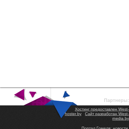
Партнеры:
Хостинг предоставлен West-
hoster.by
Сайт разработан West-
media.by
Портал Гомеля: новости,