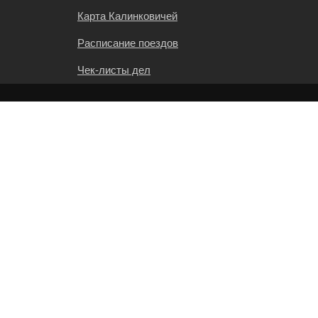
Карта Калинковичей
Расписание поездов
Чек-листы дел