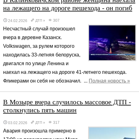
на лежащего на дороге пешехода - он погиб
307
24.02.2026
ДТП
»
Несчастный случай произошел
вчера в деревне Казанск.
Volkswagen, за рулем которого
находилась 33-летняя белоруска,
двигался по улице Ленина и
наехал на лежащего на дороге 41-летнего пешехода.
Фликерами он себя не обозначил. ...
Полная новость »
В Мозыре вчера случилось массовое ДТП -
столкнулись пять машин
317
03.02.2026
ДТП
»
Авария произошла примерно в