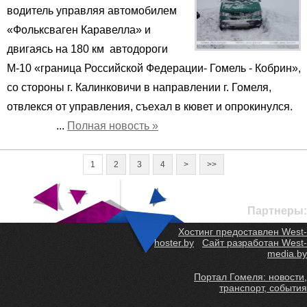
водитель управляя автомобилем
«Фольксваген Каравелла» и
двигаясь на 180 км автодороги
М-10 «граница Российской Федерации- Гомель - Кобрин»,
со стороны г. Калинковичи в направлении г. Гомеля,
отвлекся от управления, съехал в кювет и опрокинулся.
...
Полная новость »
1
2
3
4
>
>>
Партнеры:
Хостинг предоставлен West-
hoster.by
Сайт разработан West-
media.by
Портал Гомеля: новости,
транспорт, события