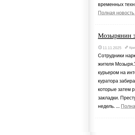
временных техни
Полная новость
Мозырянин з
11.11.2025
Кри
Сотрудники нар
жителя Мозыря.
курьером на инт
куратора забира
которые затем р
закладки. Прест
недель. ...
Полна