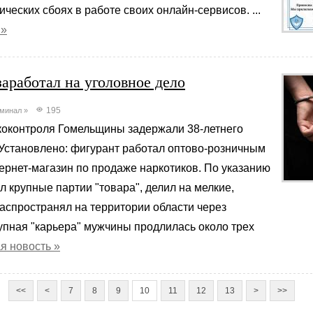
ческих сбоях в работе своих онлайн-сервисов. ...
 »
аработал на уголовное дело
195
минал
»
коконтроля Гомельщины задержали 38-летнего
Установлено: фигурант работал оптово-розничным
ернет-магазин по продаже наркотиков. По указанию
л крупные партии "товара", делил на мелкие,
аспространял на территории области через
упная "карьера" мужчины продлилась около трех
я новость »
<<
<
7
8
9
10
11
12
13
>
>>