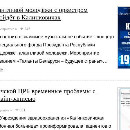
антливой молодёжи с оркестром
ойдёт в Калинковичах
245
оприятия
»
 состоится значимое музыкальное событие – концерт
пециального фонда Президента Республики
ддержке талантливой молодёжи. Мероприятие
ванием «Таланты Беларуси – будущее страны». ...
 »
чской ЦРБ временные проблемы с
лайн-записью
661
дицина
»
Учреждения здравоохранения «Калинковичская
йонная больница» проинформировала пациентов о