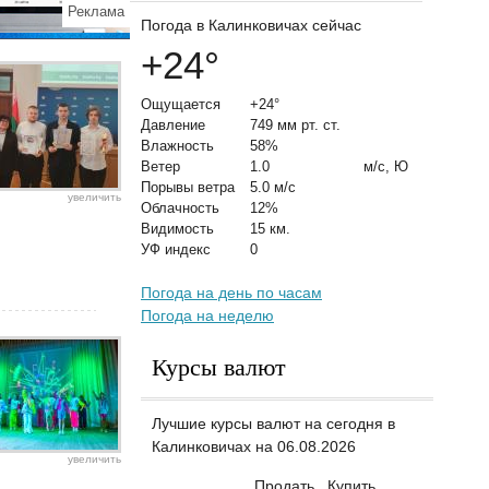
Реклама
Погода в Калинковичах сейчас
+24
°
Ощущается
+24°
Давление
749 мм рт. ст.
Влажность
58%
Ветер
1.0
м/с, Ю
Порывы ветра
5.0 м/с
увеличить
Облачность
12%
Видимость
15 км.
УФ индекс
0
Погода на день по часам
Погода на неделю
Курсы валют
Лучшие курсы валют на сегодня в
Калинковичах на 06.08.2026
увеличить
Продать
Купить