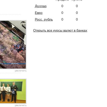
Доллар
0
0
Евро
0
0
Росс. рубль
0
0
Открыть все курсы валют в банках
увеличить
увеличить