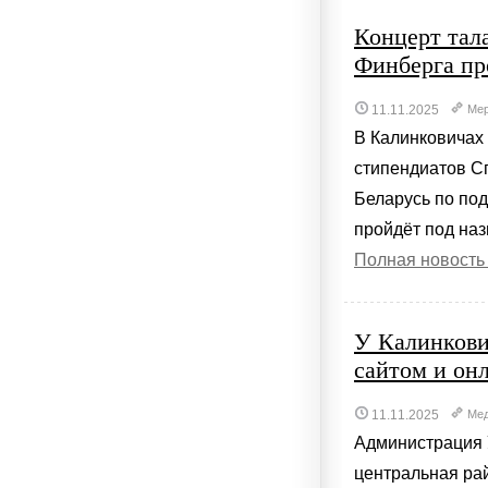
Концерт тал
Финберга пр
11.11.2025
Мер
В Калинковичах
стипендиатов С
Беларусь по по
пройдёт под наз
Полная новость
У Калинкови
сайтом и он
11.11.2025
Ме
Администрация 
центральная ра