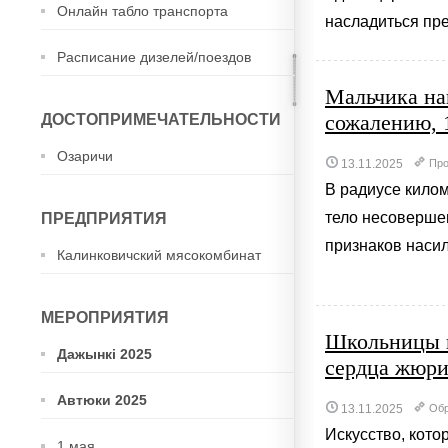
Онлайн табло транспорта
насладиться пре
Расписание дизелей/поездов
Мальчика на
сожалению, 
ДОСТОПРИМЕЧАТЕЛЬНОСТИ
Озаричи
13.11.2025
Про
В радиусе кило
тело несоверше
ПРЕДПРИЯТИЯ
признаков насил
Калинковичский мясокомбинат
МЕРОПРИЯТИЯ
Школьницы и
Дажынкі 2025
сердца жюр
Автюки 2025
13.11.2025
Обр
Искусство, кото
1 мая