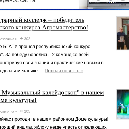
еренос сайта.
грарный колледж – победитель
ского конкурса Агромастерство!
302
азование
»
зе БГАТУ прошел республиканский конкурс
". За победу боролись 12 команд со всей
онстрируя свои знания и практические навыки в
дела и механике. ...
Полная новость »
"Музыкальный калейдоскоп" в нашем
ме культуры!
205
оприятия
»
ейчас проходит в нашем районном Доме культуры!
тоящий аншлаг, яблоку негде упасть от желающих