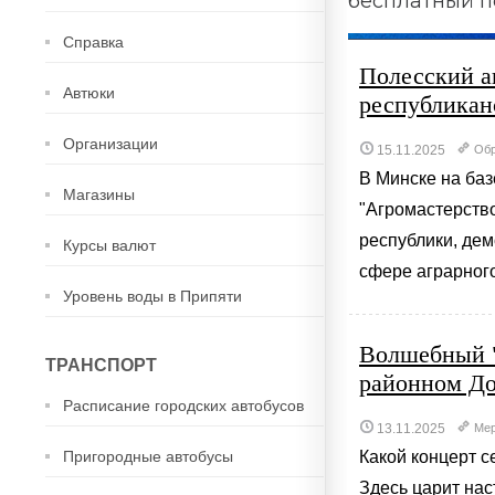
бесплатный п
Справка
Полесский а
Автюки
республикан
Организации
15.11.2025
Обр
В Минске на ба
Магазины
"Агромастерство
республики, дем
Курсы валют
сфере аграрного 
Уровень воды в Припяти
Волшебный 
ТРАНСПОРТ
районном До
Расписание городских автобусов
13.11.2025
Мер
Пригородные автобусы
Какой концерт с
Здесь царит нас