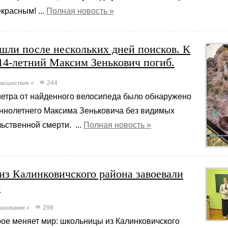
красным! ...
Полная новость »
шли после нескольких дней поисков. К
14-летний Максим Зенькович погиб.
244
исшествия
»
метра от найденного велосипеда было обнаружено
ннолетнего Максима Зеньковича без видимых
ьственной смерти. ...
Полная новость »
з Калинковичского района завоевали
и
299
азование
»
рое меняет мир: школьницы из Калинковичского