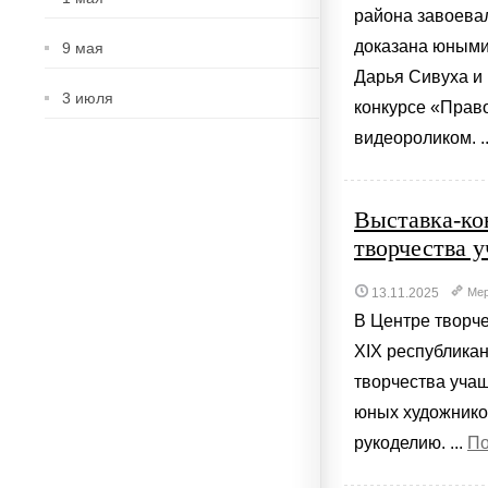
района завоева
доказана юными
9 мая
Дарья Сивуха и 
3 июля
конкурсе «Право
видеороликом. ..
Выставка-ко
творчества 
13.11.2025
Мер
В Центре творч
XIX республикан
творчества уча
юных художнико
рукоделию. ...
По