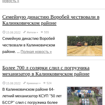
новость »
Семейную династию Воробей чествовали в
Калинковичском районе
555
15.08.2022
Жители
»
Семейную династию Воробей
чествовали в Калинковичском
районе. ...
Полная новость »
Более 700 л солярки слил с погрузчика
механизатор в Калинковичском районе
524
15.08.2022
Криминал
»
В Калинковичском районе 64-
летний механизатор КСУП "50 лет
БССР" слил с погрузчика более