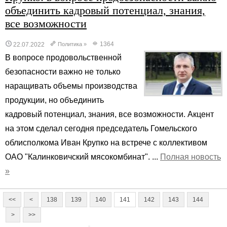
объединить кадровый потенциал, знания,
все возможности
1364
22.07.2022
Политика
»
В вопросе продовольственной
безопасности важно не только
наращивать объемы производства
продукции, но объединить
кадровый потенциал, знания, все возможности. Акцент
на этом сделал сегодня председатель Гомельского
облисполкома Иван Крупко на встрече с коллективом
ОАО "Калинковичский мясокомбинат". ...
Полная новость
»
<<
<
138
139
140
141
142
143
144
>
>>