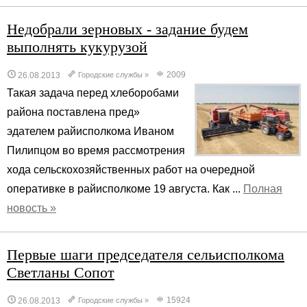
Недобрали зерновых - задание будем
выполнять кукурузой
2009
26.08.2013
Городские службы
»
Такая задача перед хлеборобами
района поставлена пред»
эдателем райисполкома Иваном
Пилипцом во время рассмотрения
хода сельскохозяйственных работ на очередной
оперативке в райисполкоме 19 августа. Как ...
Полная
новость »
Первые шаги председателя сельисполкома
Светланы Сопот
15924
26.08.2013
Городские службы
»