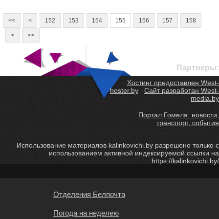
<<
<
152
153
154
155
156
157
158
>
>>
Партнеры:
Хостинг предоставлен West-
hoster.by
Сайт разработан West-
media.by
Портал Гомеля: новости,
транспорт, события
Использование материалов kalinkovichi.by разрешено только с
использованием активной индексируемой ссылки на
https://kalinkovichi.by/
Отделения Белпочта
Погода на неделею