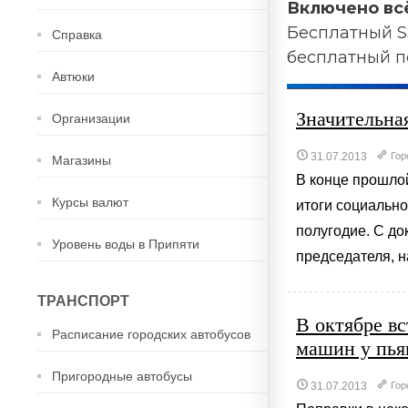
Включено вс
Бесплатный S
Справка
бесплатный п
Автюки
Значительна
Организации
31.07.2013
Гор
Магазины
В конце прошло
Курсы валют
итоги социально
полугодие. С д
Уровень воды в Припяти
председателя, н
ТРАНСПОРТ
В октябре вс
Расписание городских автобусов
машин у пья
Пригородные автобусы
31.07.2013
Гор