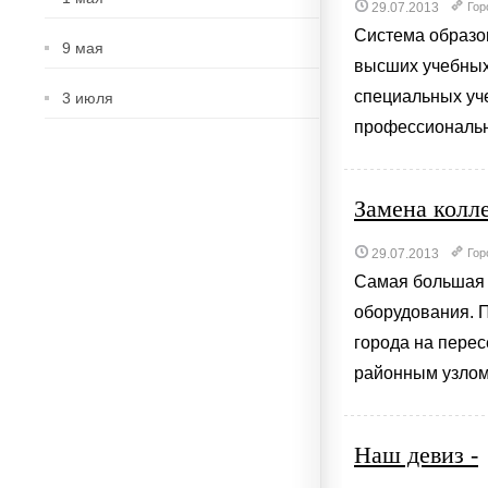
29.07.2013
Гор
Система образо
9 мая
высших учебных 
специальных уче
3 июля
профессионально
Замена колл
29.07.2013
Гор
Самая большая 
оборудования. 
города на перес
районным узлом 
Наш девиз -