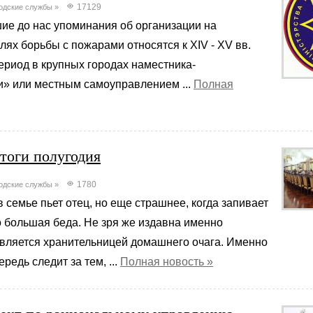
17129
одские службы
»
е до нас упоминания об организации на
лях борьбы с пожарами относятся к XIV - XV вв.
ериод в крупных городах наместника-
» или местным самоуправлением ...
Полная
тоги полугодия
1780
одские службы
»
в семье пьет отец, но еще страшнее, когда запивает
то большая беда. Не зря же издавна именно
вляется хранительницей домашнего очага. Именно
редь следит за тем, ...
Полная новость »