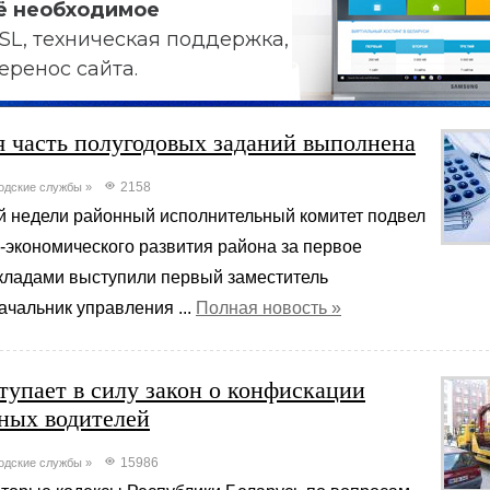
ё необходимое
SL, техническая поддержка,
еренос сайта.
я часть полугодовых заданий выполнена
2158
одские службы
»
й недели районный исполнительный комитет подвел
-экономического развития района за первое
окладами выступили первый заместитель
ачальник управления ...
Полная новость »
тупает в силу закон о конфискации
ных водителей
15986
одские службы
»