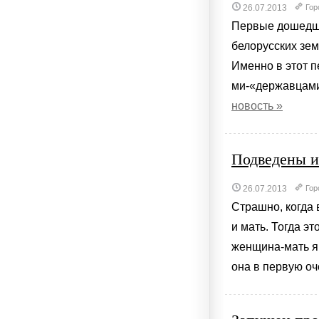
26.07.2013
Гор
Первые дошедши
белорусских зем
Именно в этот п
ми-«державцами
новость »
Подведены и
26.07.2013
Гор
Страшно, когда 
и мать. Тогда э
женщина-мать я
она в первую оче