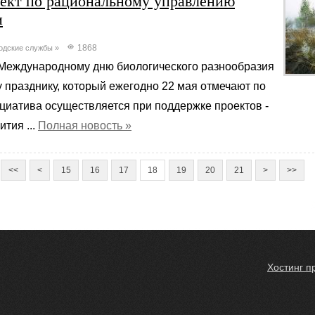
ект по рациональному управлению
и
1868
одские службы
»
 Международному дню биологического разнообразия
у празднику, который ежегодно 22 мая отмечают по
циатива осуществляется при поддержке проектов -
тия ...
Полная новость »
<<
<
15
16
17
18
19
20
21
>
>>
Хостинг п