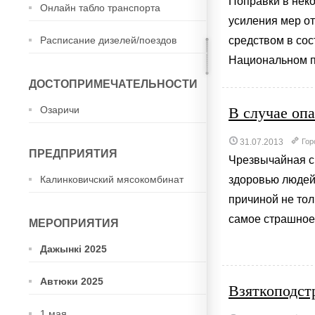
Поправки в нек
Онлайн табло транспорта
усиления мер о
Расписание дизелей/поездов
средством в со
Национальном пр
ДОСТОПРИМЕЧАТЕЛЬНОСТИ
Озаричи
В случае оп
31.07.2013
Гор
ПРЕДПРИЯТИЯ
Чрезвычайная си
Калинковичский мясокомбинат
здоровью людей
причиной не тол
самое страшное, 
МЕРОПРИЯТИЯ
Дажынкі 2025
Автюки 2025
Взяткоподстр
1 мая