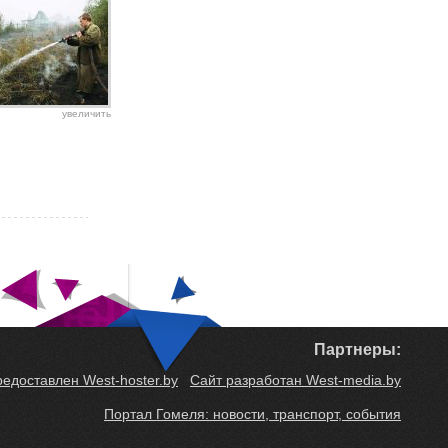
увеличить
Партнеры:
редоставлен West-hoster.by
Сайт разработан West-media.by
Портал Гомеля: новости, транспорт, события