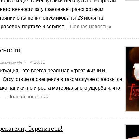
оторые кодексы Республики Беларусь по вопросам
тветственности за управление транспортным
стоянии опьянения опубликованы 23 июля на
авовом портале и вступят ...
Полная новость »
асности
16871
одские службы
»
туация - это всегда реальная угроза жизни и
. Отсутствие оповещения в таком случае становится
ько паники, но и роста материального ущерба и, что
...
Полная новость »
екатели, берегитесь!