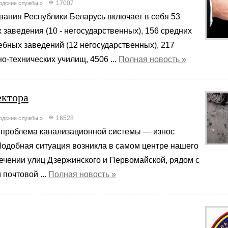
17007
одские службы
»
вания Республики Беларусь включает в себя 53
заведения (10 - негосударственных), 156 средних
бных заведений (12 негосударственных), 217
-технических училищ, 4506 ...
Полная новость »
ектора
16528
одские службы
»
проблема канализационной системы — износ
Подобная ситуация возникла в самом центре нашего
ечении улиц Дзержинского и Первомайской, рядом с
почтовой ...
Полная новость »