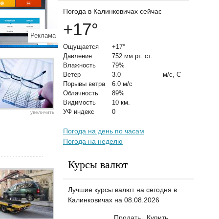
Погода в Калинковичах сейчас
+17
°
Реклама
Ощущается
+17°
Давление
752 мм рт. ст.
Влажность
79%
Ветер
3.0
м/с, С
Порывы ветра
6.0 м/с
Облачность
89%
Видимость
10 км.
УФ индекс
0
увеличить
Погода на день по часам
Погода на неделю
Курсы валют
Лучшие курсы валют на сегодня в
Калинковичах на 08.08.2026
Продать
Купить