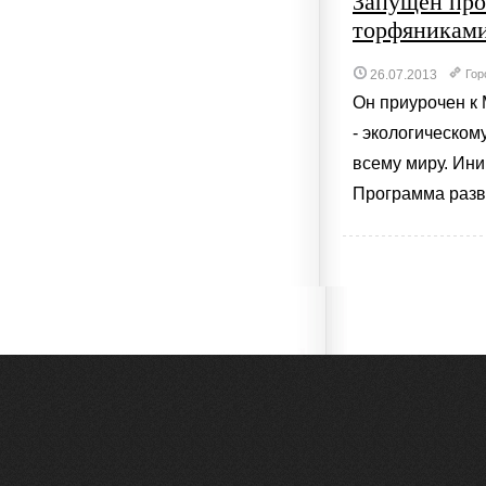
Запущен про
торфяникам
26.07.2013
Гор
Он приурочен к
- экологическом
всему миру. Ини
Программа разви