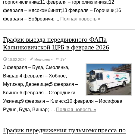
горполиклиника;11 февраля – горполиклиника;12
февраля – мясокомбинат;13 февраля – Горочичи;16
февраля – Бобровичи; ...
Полная новость »
График выезда передвижного ФАПа
Калинковичской ЦРБ в феврале 2026
194
10.02.2026
Медицина
»
3 февраля – Буда, Смолянка,
Вишар;4 февраля – Хобное,
Мутижар, Деревище;5 февраля –
Клинск;6 февраля – Огородники,
Ужинец;9 февраля – Клинск;10 февраля – Иосифова
Рудня, Буда, Вишар; ...
Полная новость »
График передвижения пульмоэкспресса по