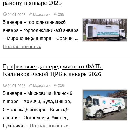
району в январе 2026
285
04.01.2026
Медицина
»
5 января – горполиклиника;6
января – горполиклиника;8 января
– Мироненки;9 января – Савичи; ...
Полная новость »
График выезда передвижного ФАПа
Калинковичской ЦРБ в январе 2026
316
04.01.2026
Медицина
»
5 января – Михновичи, Клинск;6
января – Хомичи, Буда, Вишар,
Смолянка;8 января – Клинск;9
января – Огородники, Ужинец,
Гулевичи; ...
Полная новость »