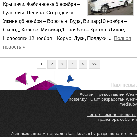
Крышичи, Фабияновка;5 ноября –
Гулевичи, Пеница, Огородники,
Ужинец;6 ноября – Воротын, Буда, Вишар;10 ноября –
Сырод, Хобное, Мутижар;11 ноября – Кротов, Ямное,
Новоселки;12 ноября – Корма, Луки, Подлуки; ...
Полная
новость »
1
2
3
4
>
>>
Партнеры:
Хостинг предоставлен West-
hoster.by
Сайт разработан West-
media.by
Портал Гомеля: новости,
транспорт, события
Использование материалов kalinkovichi.by разрешено только с