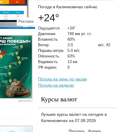
Погода в Калинковичах сейчас
+24
°
Реклама
Ощущается
+24°
Давление
749 мм рт. ст.
Влажность
60%
Ветер
3.0
м/с, Ю
Порывы ветра
5.0 м/с
Облачность
63%
Видимость
13 км.
УФ индекс
0
Погода на день по часам
Погода на неделю
Курсы валют
увеличить
Лучшие курсы валют на сегодня в
Калинковичах на 07.08.2026
Продать
Купить