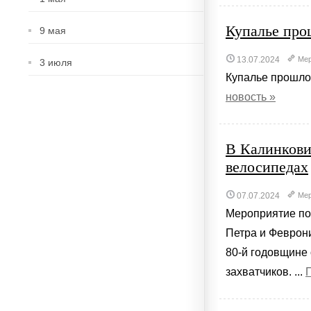
Купалье про
9 мая
13.07.2024
Мер
3 июля
Купалье прошло 
новость »
В Калинкови
велосипедах
07.07.2024
Мер
Мероприятие по
Петра и Феврони
80-й годовщине
захватчиков. ...