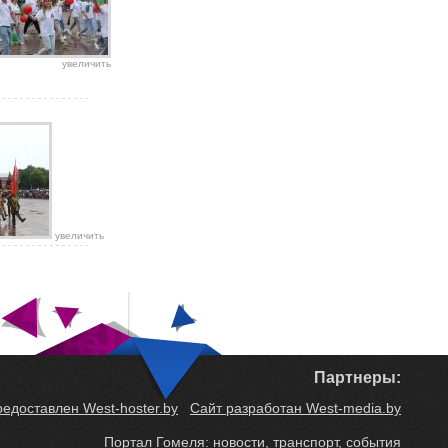
увеличить
увеличить
Партнеры:
редоставлен West-hoster.by
Сайт разработан West-media.by
Портал Гомеля: новости, транспорт, события