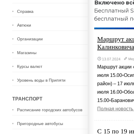
Включено вс
Бесплатный S
Справка
бесплатный п
Автюки
Маршрут ак
Организации
Калинкович
Магазины
13.07.2024
Мер
Курсы валют
Маршрут акции 
июля 15.00▫️Оси
Уровень воды в Припяти
район) – 17 июл
июля 16.00▫️Обо
ТРАНСПОРТ
15.00▫️Баранович
Полная новость
Расписание городских автобусов
Пригородные автобусы
С 15 по 19 и