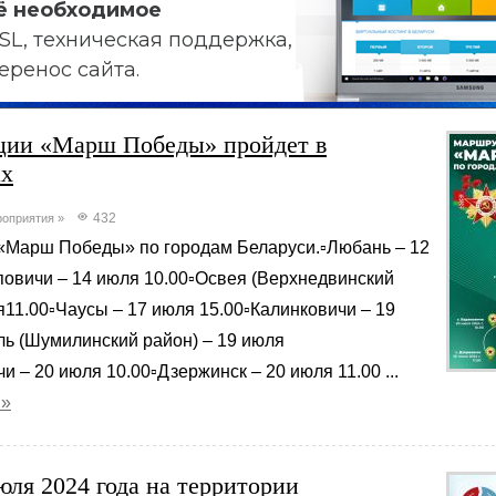
ё необходимое
SL, техническая поддержка,
еренос сайта.
ции «Марш Победы» пройдет в
ах
432
оприятия
»
«Марш Победы» по городам Беларуси.▫️Любань – 12
повичи – 14 июля 10.00▫️Освея (Верхнедвинский
я11.00▫️Чаусы – 17 июля 15.00▫️Калинковичи – 19
ль (Шумилинский район) – 19 июля
и – 20 июля 10.00▫️Дзержинск – 20 июля 11.00 ...
 »
юля 2024 года на территории