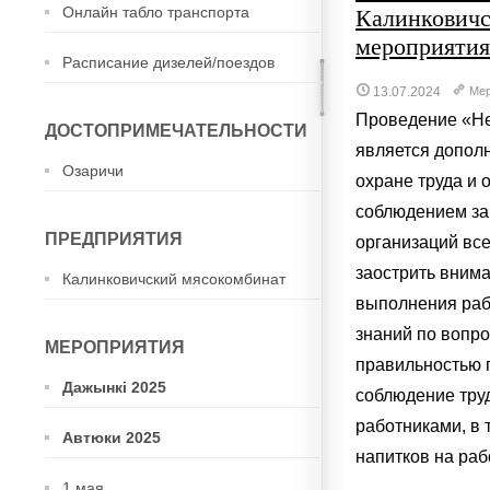
Онлайн табло транспорта
Калинковичс
мероприятия
Расписание дизелей/поездов
13.07.2024
Мер
Проведение «Не
ДОСТОПРИМЕЧАТЕЛЬНОСТИ
является допол
Озаричи
охране труда и 
соблюдением за
ПРЕДПРИЯТИЯ
организаций вс
заострить вним
Калинковичский мясокомбинат
выполнения рабо
знаний по вопро
МЕРОПРИЯТИЯ
правильностью 
Дажынкі 2025
соблюдение тру
работниками, в 
Автюки 2025
напитков на рабо
1 мая