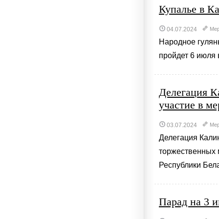
Купалье в К
04.07.2024
Мер
Народное гулянь
пройдет 6 июля 
Делегация К
участие в м
03.07.2024
Мер
Делегация Калин
торжественных 
Республики Бела
Парад на 3 и