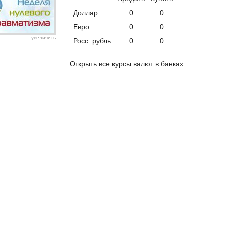
Доллар
0
0
Евро
0
0
увеличить
Росс. рубль
0
0
Открыть все курсы валют в банках