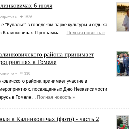
алинковичах 6 июля
1526
оприятия
»
е "Купалье" в городском парке культуры и отдыха
в Калинковичах. Программа. ...
Полная новость »
алинковичского района принимает
ероприятиях в Гомеле
336
оприятия
»
ковичского района принимает участие в
мероприятиях, посвященных Дню Независимости
русь в Гомеле ...
Полная новость »
юля в Калинковичах (фото) - часть 2