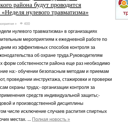
кого района будут проводится
 «Неделя нулевого травматизма»
400
оприятия
»
дели нулевого травматизма» в организациях
нительным мероприятиям к ежедневной работе по
одним из эффективных способов контроля за
конодательства об охране труда.Руководителям
ех форм собственности района еще раз необходимо
ание на:- обучении безопасным методам и приемам
т, проведении инструктажа, стажировки и проверки
сам охраны труда;- организации контроля за
применения средств индивидуальной защиты;-
довой и производственной дисциплины
том числе исключение случаев распития спиртных
чих местах. ...
Полная новость »