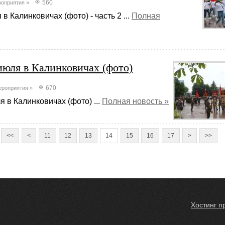
560
оприятия
»
в Калинковичах (фото) - часть 2 ...
Полная
июля в Калинковичах (фото)
670
ероприятия
»
 в Калинковичах (фото) ...
Полная новость »
<<
<
11
12
13
14
15
16
17
>
>>
Хостинг п