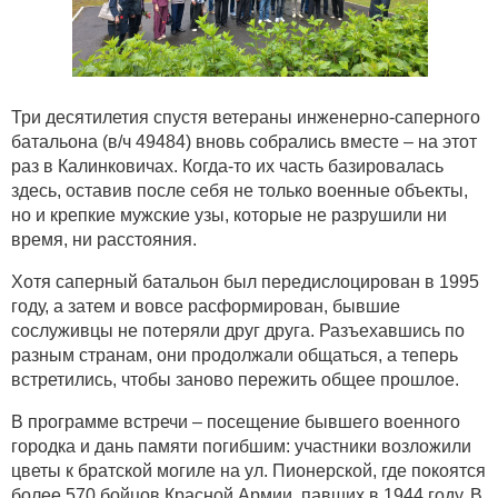
Три десятилетия спустя ветераны инженерно-саперного
батальона (в/ч 49484) вновь собрались вместе – на этот
раз в Калинковичах. Когда-то их часть базировалась
здесь, оставив после себя не только военные объекты,
но и крепкие мужские узы, которые не разрушили ни
время, ни расстояния.
Хотя саперный батальон был передислоцирован в 1995
году, а затем и вовсе расформирован, бывшие
сослуживцы не потеряли друг друга. Разъехавшись по
разным странам, они продолжали общаться, а теперь
встретились, чтобы заново пережить общее прошлое.
В программе встречи – посещение бывшего военного
городка и дань памяти погибшим: участники возложили
цветы к братской могиле на ул. Пионерской, где покоятся
более 570 бойцов Красной Армии, павших в 1944 году. В