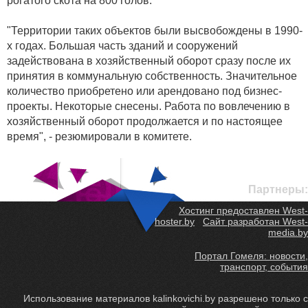
рогатого скота на 800 голов.
"Территории таких объектов были высвобождены в 1990-
х годах. Большая часть зданий и сооружений
задействована в хозяйственный оборот сразу после их
принятия в коммунальную собственность. Значительное
количество приобретено или арендовано под бизнес-
проекты. Некоторые снесены. Работа по вовлечению в
хозяйственный оборот продолжается и по настоящее
время", - резюмировали в комитете.
Партнеры:
Хостинг предоставлен West-
hoster.by
Сайт разработан West-
media.by
Портал Гомеля: новости,
транспорт, события
Использование материалов kalinkovichi.by разрешено только с