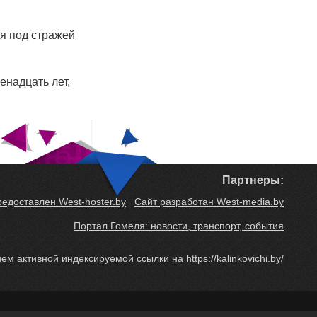
я под стражей
енадцать лет,
Партнеры:
редоставлен West-hoster.by
Сайт разработан West-media.by
Портал Гомеля: новости, транспорт, события
м активной индексируемой ссылки на https://kalinkovichi.by/