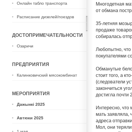
Онлайн табло транспорта
Многодетная ма
от обмана пост
Расписание дизелей/поездов
35-летняя мозыр
продаже товаров
ДОСТОПРИМЕЧАТЕЛЬНОСТИ
собиралась отпр
Озаричи
Любопытно, что
покупателями со
ПРЕДПРИЯТИЯ
Обманутые белор
стоит того, а к
Калинковичский мясокомбинат
(следователи ус
закончиться уг
МЕРОПРИЯТИЯ
достигла почти 
Дажынкі 2025
Интересно, что
мать заявляла, 
Автюки 2025
адреса отправки
Мол, они теряли
1 мая