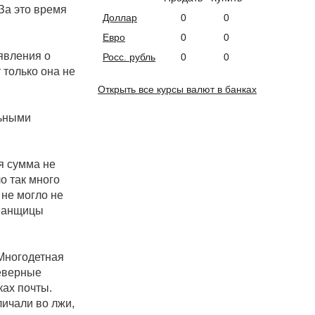
За это время
Доллар
0
0
Евро
0
0
явления о
Росс. рубль
0
0
 только она не
Открыть все курсы валют в банках
льными
я сумма не
ло так много
 не могло не
бманщицы
Многодетная
неверные
ках почты.
ичали во лжи,