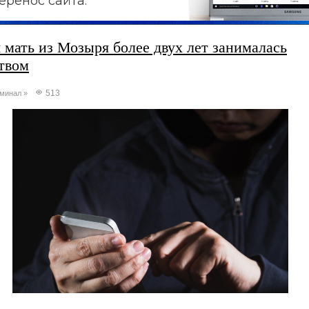
еренос сайта.
 мать из Мозыря более двух лет занималась
твом
513
минал
»