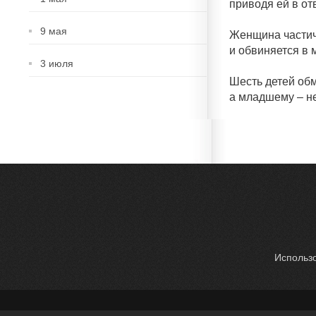
приводя ей в от
9 мая
Женщина частич
и обвиняется в
3 июля
Шесть детей обм
а младшему – не
Использо