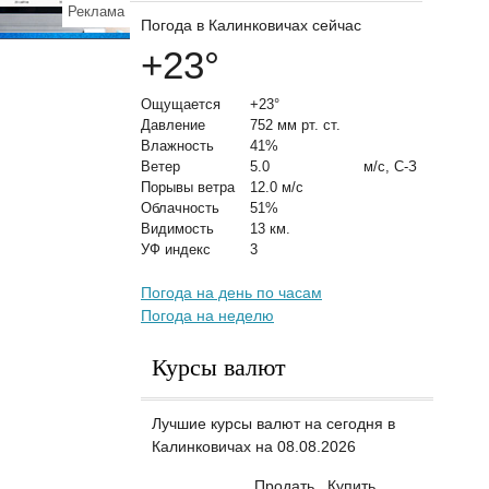
Реклама
Погода в Калинковичах сейчас
+23
°
Ощущается
+23°
Давление
752 мм рт. ст.
Влажность
41%
Ветер
5.0
м/с, С-З
Порывы ветра
12.0 м/с
Облачность
51%
Видимость
13 км.
УФ индекс
3
Погода на день по часам
Погода на неделю
Курсы валют
Лучшие курсы валют на сегодня в
Калинковичах на 08.08.2026
Продать
Купить