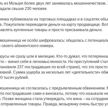
ть из Мозыря более двух лет занималась мошенничеством. 
радали свыше 230 человек
янка публиковала на торговых площадках и в соцсетях объ
. Покупатели переводили деньги на карту продавщице. Вот
авлять купленные товары и просто присваивала деньги.
 мошенница не особо шифровалась: общалась с потенциа
 своего абонентского номера.
усы не сразу шли в милицию. Кто-то думал, что потерянна
то-то – винил себя в легкомысленности. Но преступлений ста
тановили 237 пострадавших по всей стране), что это просто
оловкой. Сумма ущерба за несколько лет «деятельности» о
20 тысяч рублей.
 мошенница не согласилась с предъявленным обвинением. 
что пострадавшие сами и виноваты, потому что называли 
. Позже женщина стала утверждать, что вина – на сотрудни
 отправленные товары. Правда, мозырянку очень быстро ул