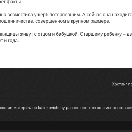
вет факты.
но возместила ущерб потерпевшим. А сейчас она находитс
 мошенничестве, совершенном в крупном размере.
анщицы живут с отцом и бабушкой. Старшему ребенку – дв
т и года.
Хостинг п
вание материалов kalinkovichi.by разрешено только с использование