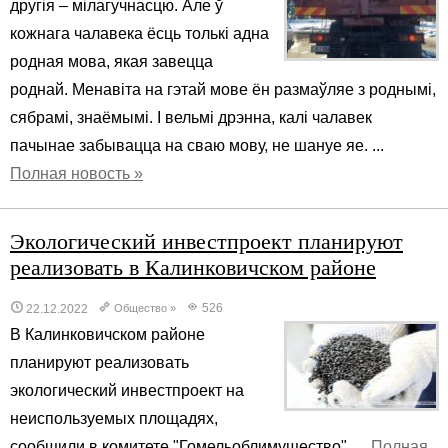
другія – мілагучнасцю. Але ў
кожнага чалавека ёсць толькі адна
родная мова, якая завецца
роднай. Менавіта на гэтай мове ён размаўляе з роднымі,
сябрамі, знаёмымі. І вельмі дрэнна, калі чалавек
пачынае забывацца на сваю мову, не шануе яе. ...
Полная новость »
Экологический инвестпроект планируют
реализовать в Калинковичском районе
526
22.12.2022
Общество
»
В Калинковичском районе
планируют реализовать
экологический инвестпроект на
неиспользуемых площадях,
сообщили в комитете "Гомельоблимущество". ...
Полная