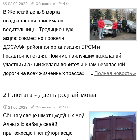
472
08.03.2023
Общество
»
В Женский день 8 марта
поздравления принимали
водительницы. Традиционную
акцию совместно провели
ДОСААФ, районная организация БРСМ и
Госавтоинспекция. Помимо наилучших пожеланий,
участники акции желали вобительницам безопасной
дороги на всех жизненных трассах. ...
Полная новость »
21 лютага - Дзень роднай мовы
500
21.02.2023
Общество
»
Cёння у свеце шмат цудоўных моў.
Адны з іх вабяць сваёй
прыгажосцю і непаўторнасцю,