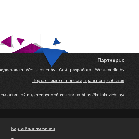
Партнеры:
редоставлен West-hoster.by
Сайт разработан West-media.by
Портал Гомеля: новости, транспорт, события
м активной индексируемой ссылки на https://kalinkovichi.by/
Карта Калинковичей