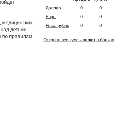
ройдет
Доллар
0
0
Евро
0
0
, медицинских
Росс. рубль
0
0
над детьми.
я по правилам
Открыть все курсы валют в банках