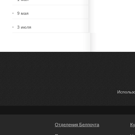
9 мая
3 июля
Использо
Отделения Белпочта
К