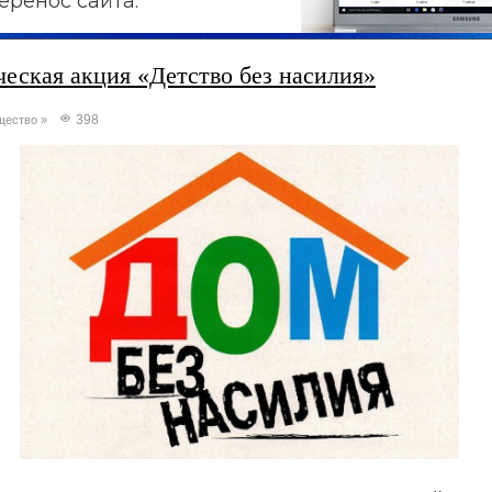
еренос сайта.
еская акция «Детство без насилия»
398
щество
»