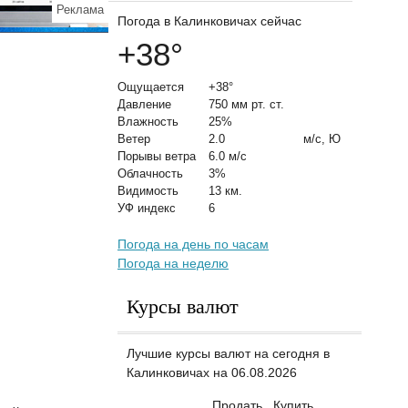
Реклама
Погода в Калинковичах сейчас
+38
°
Ощущается
+38°
Давление
750 мм рт. ст.
Влажность
25%
Ветер
2.0
м/с, Ю
Порывы ветра
6.0 м/с
Облачность
3%
Видимость
13 км.
УФ индекс
6
Погода на день по часам
Погода на неделю
Курсы валют
Лучшие курсы валют на сегодня в
Калинковичах на 06.08.2026
Продать
Купить