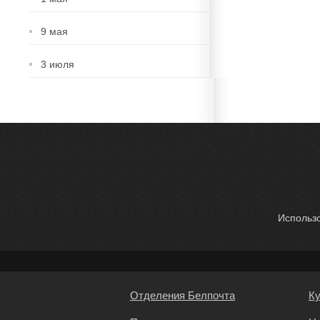
9 мая
3 июля
Использо
Отделения Белпочта
К