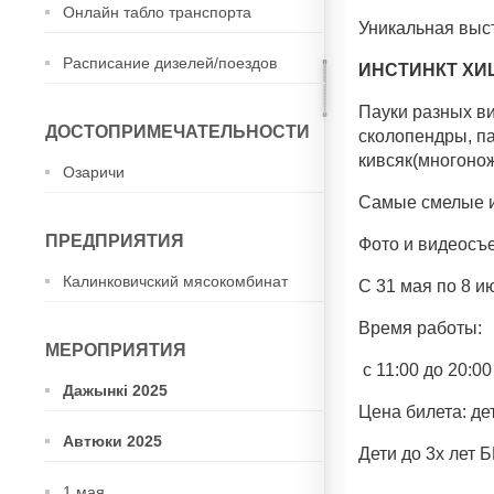
Онлайн табло транспорта
Уникальная вы
Расписание дизелей/поездов
ИНСТИНКТ Х
Пауки разных ви
ДОСТОПРИМЕЧАТЕЛЬНОСТИ
сколопендры, п
кивсяк(многонож
Озаричи
Самые смелые и
ПРЕДПРИЯТИЯ
Фото и видеос
Калинковичский мясокомбинат
С 31 мая по 8 и
Время работы:
МЕРОПРИЯТИЯ
с 11:00 до 20:00
Дажынкі 2025
Цена билета: дет
Автюки 2025
Дети до 3х лет
1 мая