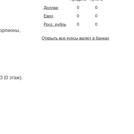
Доллар
0
0
Евро
0
0
Росс. рубль
0
0
корпионы,
Открыть все курсы валют в банках
 (0 этаж).