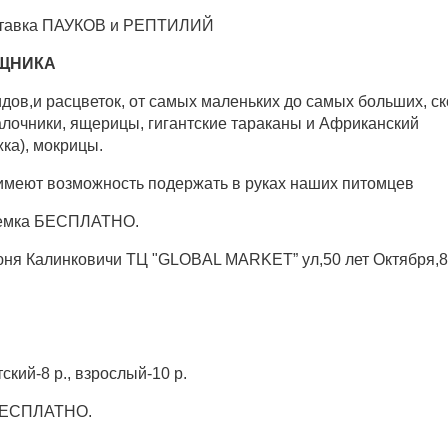
ставка ПАУКОВ и РЕПТИЛИЙ
ИЩНИКА
дов,и расцветок, от самых маленьких до самых больших️, с
алочники, ящерицы, гигантские тараканы и Африканский
ка), мокрицы.
меют возможность подержать в руках наших питомцев
ъемка БЕСПЛАТНО.
юня Калинковичи ТЦ "GLOBAL MARKET” ул,50 лет Октября,83
ский-8 р., взрослый-10 р.
 БЕСПЛАТНО.