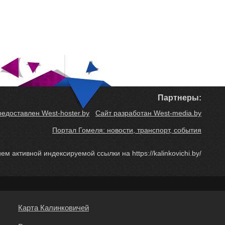
Партнеры:
редоставлен West-hoster.by
Сайт разработан West-media.by
Портал Гомеля: новости, транспорт, события
м активной индексируемой ссылки на https://kalinkovichi.by/
Карта Калинковичей