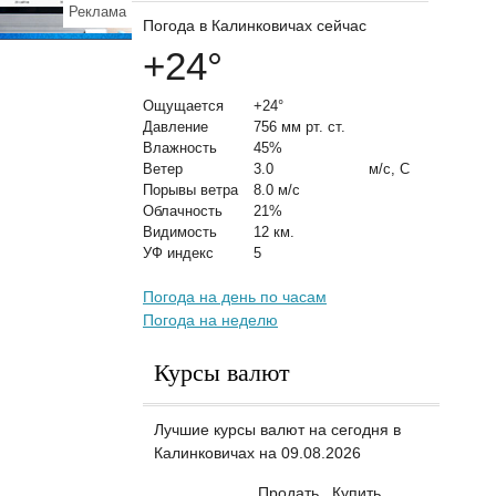
Реклама
Погода в Калинковичах сейчас
+24
°
Ощущается
+24°
Давление
756 мм рт. ст.
Влажность
45%
Ветер
3.0
м/с, С
Порывы ветра
8.0 м/с
Облачность
21%
Видимость
12 км.
УФ индекс
5
Погода на день по часам
Погода на неделю
Курсы валют
Лучшие курсы валют на сегодня в
Калинковичах на 09.08.2026
Продать
Купить