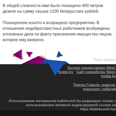
В общей сложности ими было похищено 480 литров
дизеля на сумму свыше 1100 белорусских рублей.
Похищенное изъято и возращено предприятию. В
отношении недобросовестных работников возбуждены
уголовные дела по факту присвоения имущества лицом,
которое ему вверено.
Партнеры:
Хостинг предоставлен West-
hoster.by
Сайт разработан West-
media.by
Портал Гомеля: новости,
транспорт, события
Использование материалов kalinkovichi.by разрешено только с
использованием активной индексируемой ссылки на
https://kalinkovichi.by/