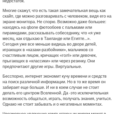
недостаток.
Многие скажут, что есть такая замечательная вещь как
скайп, где можно разговаривать с человеком, видя его на
экране монитора. Не спорю. Возможно даже большее:
находясь на qbone фютообоев с пальмами или
пирамидами, рассказывать собеседнику, что «я уже
месяц, как отдыхаю в Таиланде или Египте...».
Сегодня уже все меньше видишь во дворе детей,
играющих в «казаки-разбойники», мальчиков со
счастливым лицом, кричащих «гол!» или девочек,
прыгающих в «классики» или через резинку. Они
предпочитают другие игры. Виртуальные.
Бесспорно, интернет экономит кучу времени и средств
на поиск различной информации. Но в то же время он
забирает еще больше. И ни в коем случае не стоит
делать его центром Вселенной. Да -это исключительная
возможность общаться, играть, получать знания, учиться.
Однако не стоит забывать и о негативных моментах.
Чрезмерное увлечение компьютерным миром может в