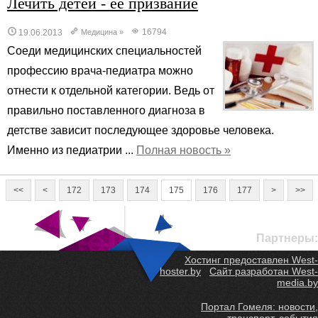
Лечить детей - ее призвание
16794
19.06.2013
Медицина
»
Соеди медицинских специальностей
профессию врача-педиатра можно
отнести к отдельной категории. Ведь от
правильно поставленного диагноза в
детстве зависит последующее здоровье человека.
Именно из педиатрии ...
Полная новость »
<<
<
172
173
174
175
176
177
>
>>
Партнеры:
Хостинг предоставлен West-
hoster.by
Сайт разработан West-
media.by
Портал Гомеля: новости,